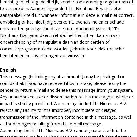
bericht, geheel of gedeeltelijk, zonder toestemming te gebruiken of
te verspreiden. Aannemingsbedrijf Th. Nienhaus B.V. sluit elke
aansprakelijkheid uit wanneer informatie in deze e-mail niet correct,
onvolledig of het niet tijdig overkomt, evenals indien er schade
ontstaat ten gevolge van deze e-mail. Aannemingsbedrijf Th.
Nienhaus B.V. garandeert niet dat het bericht vrij kan zijn van
onderschepping of manipulatie daarvan door derden of
computerprogramma’s die worden gebruikt voor elektronische
berichten en het overbrengen van virussen.
English
This message (including any attachments) may be privileged or
confidential. If you have received it by mistake, please notify the
sender by return e-mail and delete this message from your system.
Any unauthorised use or dissemination of this message in whole or
in part is strictly prohibited. Aannemingsbedrijf Th. Nienhaus B.V.
rejects any liability for the improper, incomplete or delayed
transmission of the information contained in this message, as well
as for damages resulting from this e-mail message.
Aannemingsbedrijf Th. Nienhaus B.V. cannot guarantee that the